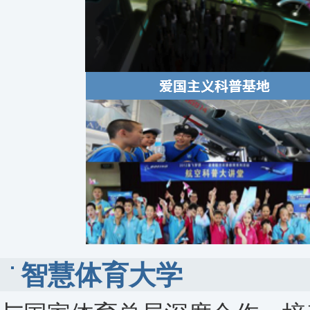
智慧体育大学