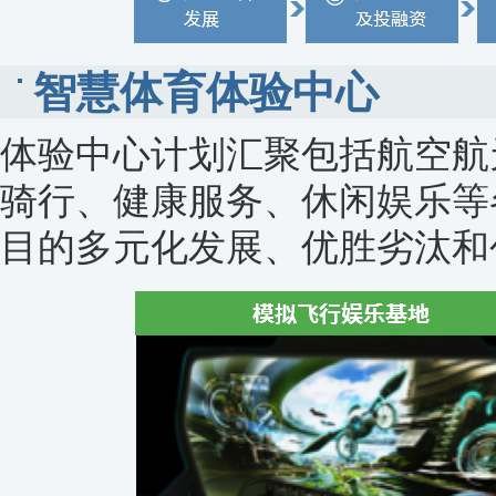
智慧体育体验中心
体验中心计划汇聚包括航空航
骑行、健康服务、休闲娱乐等
目的多元化发展、优胜劣汰和