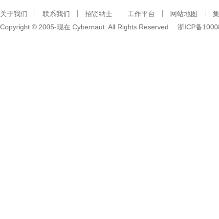
关于我们
联系我们
招贤纳士
工作平台
网站地图
Copyright © 2005-现在 Cybernaut. All Rights Reserved.
浙ICP备1000