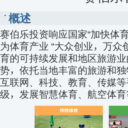
概述
赛伯乐投资响应国家“加快体
为体育产业 “大众创业，万众
育的可持续发展和地区旅游业
势，依托当地丰富的旅游和独
互联网、科技、教育、传媒等
级，发展智慧体育、航空体育