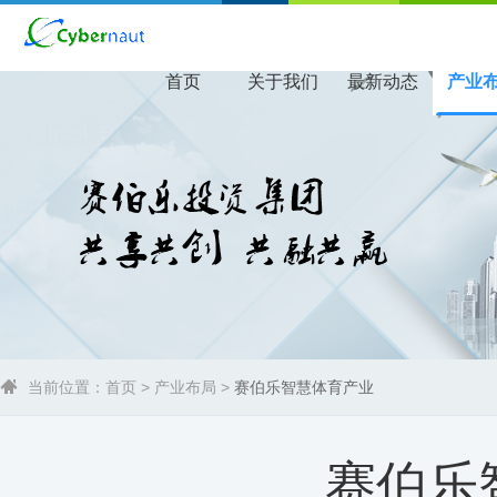
首页
关于我们
最新动态
产业
当前位置：
首页
>
产业布局
>
赛伯乐智慧体育产业
赛伯乐