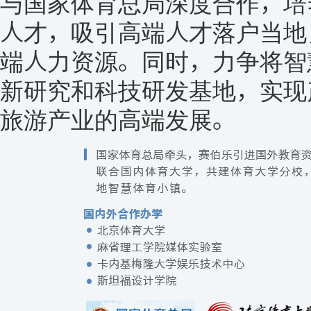
与国家体育总局深度合作，培
人才，吸引高端人才落户当地
端人力资源。同时，力争将智
新研究和科技研发基地，实现
旅游产业的高端发展。