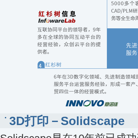
3D打印－Solidscape
Solidscape早在10年